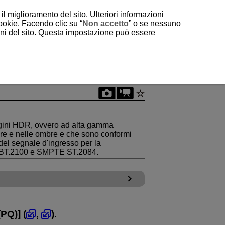
il miglioramento del sito. Ulteriori informazioni
cookie. Facendo clic su “
Non accetto
” o se nessuno
ioni del sito. Questa impostazione può essere
agini HDR, ovvero ad alta gamma
are e nelle ombre e che sono conformi
del segnale d'ingresso per la
BT.2100 e SMPTE ST.2084.
(PQ)
] (
,
).