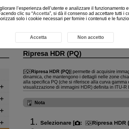
gliorare l’esperienza dell’utente e analizzare il funzionamento e 
Facendo clic su “
Accetta
”, si dà il consenso ad accettare tutti i 
rizzati solo i cookie necessari per fornire i contenuti e le funz
Ripresa HDR (PQ)
Accetta
Non accetto
Ripresa HDR (PQ)
[
Ripresa HDR (PQ)
] permette di acquisire imm
dinamica, che mantengono i dettagli nelle zone chi
alla specifica PQ (che si riferisce alla curva gamma 
visualizzazione di immagini HDR) definita in
ITU-R
Nota
Selezionare [
:
Ripresa HDR 