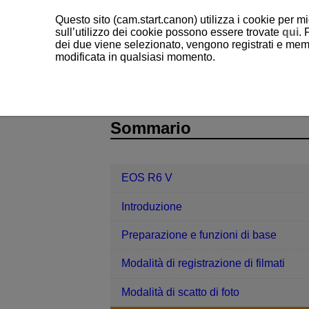
Questo sito (cam.start.canon) utilizza i cookie per mi
sull’utilizzo dei cookie possono essere trovate
qui
. 
dei due viene selezionato, vengono registrati e memo
modificata in qualsiasi momento.
EOS R6 V
Scatto e registrazione
D388-081
Sommario
EOS R6 V
Introduzione
Preparazione e funzioni di base
Modalità di registrazione di filmati
Modalità di scatto di foto