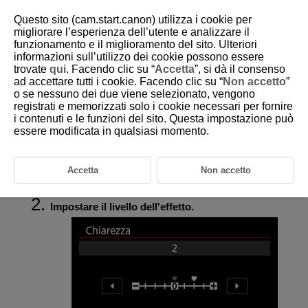
Questo sito (cam.start.canon) utilizza i cookie per
migliorare l’esperienza dell’utente e analizzare il
funzionamento e il miglioramento del sito. Ulteriori
informazioni sull’utilizzo dei cookie possono essere
D388-080
trovate
qui
. Facendo clic su “
Accetta
”, si dà il consenso
ad accettare tutti i cookie. Facendo clic su “
Non accetto
”
Chiarezza
o se nessuno dei due viene selezionato, vengono
registrati e memorizzati solo i cookie necessari per fornire
i contenuti e le funzioni del sito. Questa impostazione può
È possibile regolare la chiarezza dell'immagine, determinata dal
contrasto dei bordi dell'immagine.
essere modificata in qualsiasi momento.
Impostare verso l'estremità negativa per rendere le immagini più sfumate
o verso l'estremità positiva per un aspetto più nitido.
Accetta
Non accetto
Selezionare [
:
Chiarezza
] (
,
).
Impostare il livello dell'effetto.