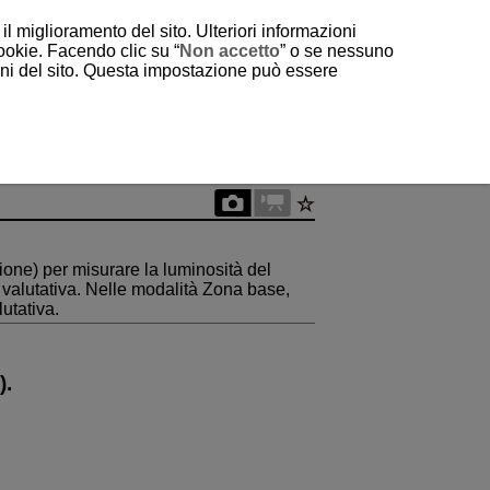
il miglioramento del sito. Ulteriori informazioni
cookie. Facendo clic su “
Non accetto
” o se nessuno
ioni del sito. Questa impostazione può essere
ione) per misurare la luminosità del
 valutativa. Nelle modalità Zona base,
utativa.
).