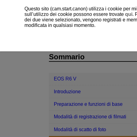
Questo sito (cam.start.canon) utilizza i cookie per mi
sull’utilizzo dei cookie possono essere trovate
qui
. 
dei due viene selezionato, vengono registrati e memo
modificata in qualsiasi momento.
EOS R6 V
Scatto e registrazione
D388-076
Sommario
EOS R6 V
Introduzione
Preparazione e funzioni di base
Modalità di registrazione di filmati
Modalità di scatto di foto