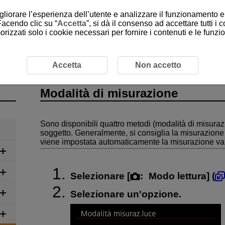
gliorare l’esperienza dell’utente e analizzare il funzionamento e 
Facendo clic su “
Accetta
”, si dà il consenso ad accettare tutti i 
rizzati solo i cookie necessari per fornire i contenuti e le funz
Modalità di misurazione
Accetta
Non accetto
Modalità di misurazione
Sono disponibili quattro metodi (modalità di misuraz
soggetto. Generalmente, si consiglia la misurazione
viene impostata automaticamente la misurazione val
Selezionare [
:
Modo lettura
] (
Selezionare un'opzione.