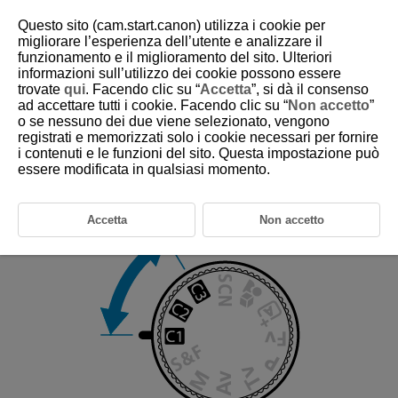
Questo sito (cam.start.canon) utilizza i cookie per
migliorare l’esperienza dell’utente e analizzare il
funzionamento e il miglioramento del sito. Ulteriori
informazioni sull’utilizzo dei cookie possono essere
D388-055
trovate
qui
. Facendo clic su “
Accetta
”, si dà il consenso
ad accettare tutti i cookie. Facendo clic su “
Non accetto
”
Modalità di scatto personalizzate
o se nessuno dei due viene selezionato, vengono
registrati e memorizzati solo i cookie necessari per fornire
i contenuti e le funzioni del sito. Questa impostazione può
È possibile scattare utilizzando le impostazioni delle fotocamera
essere modificata in qualsiasi momento.
assegnate a [
:
Modal. scatto person. (C1-C3)
] (
).
,
e
sulla ghiera di selezione corrispondono a
[
Modalità scatto pers.: C1
], [
Modalità scatto pers.: C2
] e [
Modalità
scatto pers.: C3
].
Accetta
Non accetto