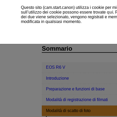
Questo sito (cam.start.canon) utilizza i cookie per mi
sull’utilizzo dei cookie possono essere trovate
qui
. 
dei due viene selezionato, vengono registrati e memo
modificata in qualsiasi momento.
EOS R6 V
Modalità di scatto di foto
D388-046
Sommario
EOS R6 V
Introduzione
Preparazione e funzioni di base
Modalità di registrazione di filmati
Modalità di scatto di foto