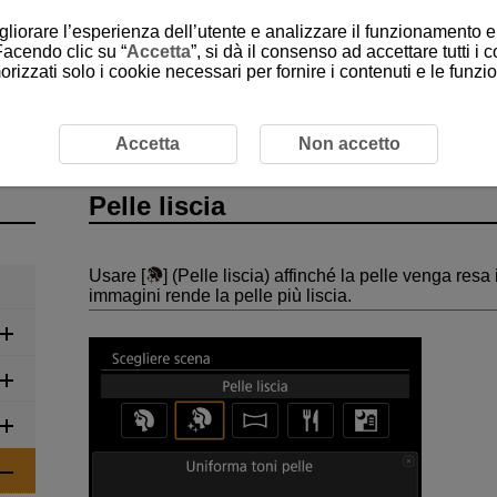
gliorare l’esperienza dell’utente e analizzare il funzionamento e 
Facendo clic su “
Accetta
”, si dà il consenso ad accettare tutti i 
rizzati solo i cookie necessari per fornire i contenuti e le funz
SCN: Scena speciale
Pelle liscia
Accetta
Non accetto
Pelle liscia
Usare [
] (
Pelle liscia
) affinché la pelle venga resa
immagini rende la pelle più liscia.