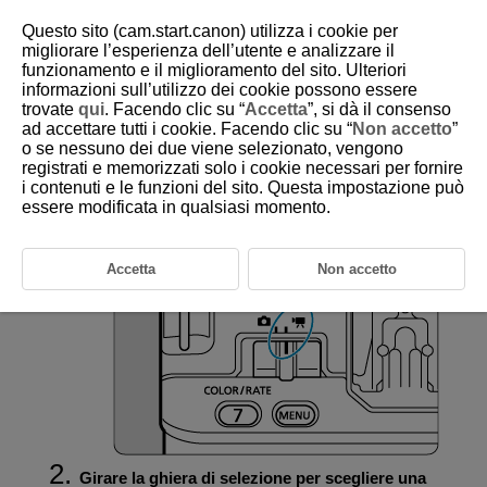
Questo sito (cam.start.canon) utilizza i cookie per
migliorare l’esperienza dell’utente e analizzare il
funzionamento e il miglioramento del sito. Ulteriori
informazioni sull’utilizzo dei cookie possono essere
D388-029
trovate
qui
. Facendo clic su “
Accetta
”, si dà il consenso
ad accettare tutti i cookie. Facendo clic su “
Non accetto
”
Impostazione della modalità di
o se nessuno dei due viene selezionato, vengono
scatto o ripresa
registrati e memorizzati solo i cookie necessari per fornire
i contenuti e le funzioni del sito. Questa impostazione può
essere modificata in qualsiasi momento.
Posizionare il selettore per modalità foto/video su
.
Accetta
Non accetto
Girare la ghiera di selezione per scegliere una