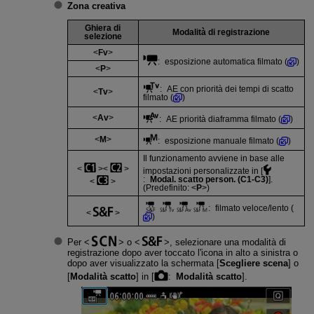
Zona creativa
Ghiera di
Modalità di registrazione
selezione
Fv
: esposizione automatica filmato (
)
P
: AE con priorità dei tempi di scatto
Tv
filmato (
)
Av
: AE priorità diaframma filmato (
)
M
: esposizione manuale filmato (
)
Il funzionamento avviene in base alle
impostazioni personalizzate in [
:
Modal. scatto person. (C1-C3)
].
(Predefinito:
P
)
: filmato veloce/lento (
)
Per
o
, selezionare una modalità di
registrazione dopo aver toccato l'icona in alto a sinistra o
dopo aver visualizzato la schermata [
Scegliere scena
] o
[
Modalità scatto
] in [
:
Modalità scatto
].