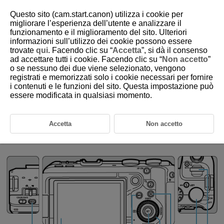
Questo sito (cam.start.canon) utilizza i cookie per
migliorare l’esperienza dell’utente e analizzare il
funzionamento e il miglioramento del sito. Ulteriori
informazioni sull’utilizzo dei cookie possono essere
D388-025
trovate
qui
. Facendo clic su “
Accetta
”, si dà il consenso
ad accettare tutti i cookie. Facendo clic su “
Non accetto
”
Funzioni e impostazioni dei menu
o se nessuno dei due viene selezionato, vengono
registrati e memorizzati solo i cookie necessari per fornire
i contenuti e le funzioni del sito. Questa impostazione può
Schermata del menu Zona base
essere modificata in qualsiasi momento.
Schermata del menu Zona creativa
Procedura per l'impostazione dei menu
Accetta
Non accetto
Voci di menu oscurate