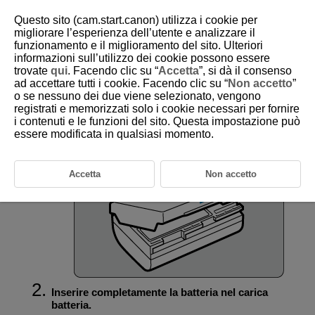
Questo sito (cam.start.canon) utilizza i cookie per
migliorare l’esperienza dell’utente e analizzare il
funzionamento e il miglioramento del sito. Ulteriori
informazioni sull’utilizzo dei cookie possono essere
D388-016
trovate
qui
. Facendo clic su “
Accetta
”, si dà il consenso
ad accettare tutti i cookie. Facendo clic su “
Non accetto
”
Caricamento della batteria
o se nessuno dei due viene selezionato, vengono
registrati e memorizzati solo i cookie necessari per fornire
i contenuti e le funzioni del sito. Questa impostazione può
Rimuovere il coperchio di protezione fornito con la
essere modificata in qualsiasi momento.
batteria.
Accetta
Non accetto
Inserire completamente la batteria nel carica
batteria.