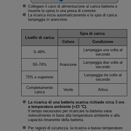
Collegare il cavo di alimentazione al carica batteria e
inserire la spina in una presa di corrente.
La ricarica inizia automaticamente e la spia di carica
lampeggia in arancione.
Spia di carica
Livello di carica
Colore
Condizione
Lampeggia una volta al
0–49%
secondo
Lampeggia due volte al
50–74%
Arancione
secondo
Lampeggia tre volte al
75% o superiore
secondo
Completamente
Verde
Attivo
carica
La ricarica di una batteria scarica richiede circa 3 ore
a temperatura ambiente (+23 °C).
Il tempo necessario per ricaricare la batteria varia
notevolmente in base alla temperatura ambiente e alla
capacità rimanente della batteria.
Per ragioni di sicurezza, la ricarica a basse temperature