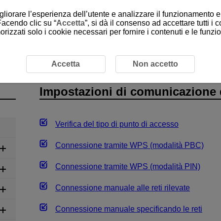
gliorare l’esperienza dell’utente e analizzare il funzionamento e 
Facendo clic su “
Accetta
”, si dà il consenso ad accettare tutti i 
rizzati solo i cookie necessari per fornire i contenuti e le funz
one
Impostazioni di comunicazione di base
Accetta
Non accetto
Impostazioni di comunicazione 
Verifica del tipo di punto di accesso
Connessione tramite WPS (modalità PBC)
Connessione tramite WPS (modalità PIN)
Connessione manuale alle reti rilevate
Connessione manuale specificando le reti