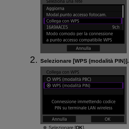
Selezionare [
WPS (modalità PIN)
].
Selezionare [
OK
].