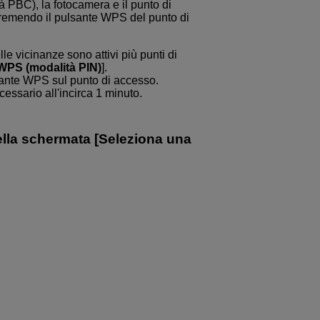
 PBC), la fotocamera e il punto di
remendo il pulsante WPS del punto di
le vicinanze sono attivi più punti di
WPS (modalità PIN)
].
sante WPS sul punto di accesso.
essario all'incirca 1 minuto.
ella schermata [
Seleziona una