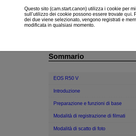
Questo sito (cam.start.canon) utilizza i cookie per mi
sull’utilizzo dei cookie possono essere trovate
qui
. 
dei due viene selezionato, vengono registrati e memo
modificata in qualsiasi momento.
EOS R50 V
Funzioni di comunicazi
D375-170
Sommario
EOS R50 V
Introduzione
Preparazione e funzioni di base
Modalità di registrazione di filmati
Modalità di scatto di foto