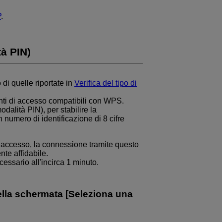
P
.
à PIN)
 di quelle riportate in
Verifica del tipo di
unti di accesso compatibili con WPS.
dalità PIN), per stabilire la
umero di identificazione di 8 cifre
i accesso, la connessione tramite questo
te affidabile.
essario all'incirca 1 minuto.
ella schermata [
Seleziona una