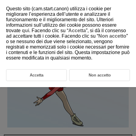
Questo sito (cam.start.canon) utilizza i cookie per
migliorare l’esperienza dell’utente e analizzare il
funzionamento e il miglioramento del sito. Ulteriori
6-17 Winter: Figure Skating (Single)
informazioni sull’utilizzo dei cookie possono essere
trovate
qui
. Facendo clic su “
Accetta
”, si dà il consenso
ad accettare tutti i cookie. Facendo clic su “
Non accetto
”
This setting is perfect for singles figure skating.
o se nessuno dei due viene selezionato, vengono
registrati e memorizzati solo i cookie necessari per fornire
i contenuti e le funzioni del sito. Questa impostazione può
essere modificata in qualsiasi momento.
Accetta
Non accetto