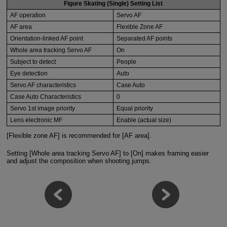
Figure Skating (Single) Setting List
AF operation
Servo AF
AF area
Flexible Zone AF
Orientation-linked AF point
Separated AF points
Whole area tracking Servo AF
On
Subject to detect
People
Eye detection
Auto
Servo AF characteristics
Case Auto
Case Auto Characteristics
0
Servo 1st image priority
Equal priority
Lens electronic MF
Enable (actual size)
[Flexible zone AF] is recommended for [AF area].
Setting [Whole area tracking Servo AF] to [On] makes framing easier
and adjust the composition when shooting jumps.