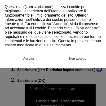
Questo sito (cam.start.canon) utilizza i cookie per
migliorare l’esperienza dell’utente e analizzare il
funzionamento e il miglioramento del sito. Ulteriori
informazioni sull’utilizzo dei cookie possono essere
D292-157
trovate
qui
. Facendo clic su “
Accetta
”, si dà il consenso
ad accettare tutti i cookie. Facendo clic su “
Non accetto
”
Ripristino delle impostazioni di
o se nessuno dei due viene selezionato, vengono
comunicazione
registrati e memorizzati solo i cookie necessari per fornire
i contenuti e le funzioni del sito. Questa impostazione può
essere modificata in qualsiasi momento.
È possibile eliminare tutte le impostazioni della comunicazione wireless.
Eliminando le impostazioni della comunicazione wireless si impedisce
che le relative informazioni possano essere viste se la videocamera
viene prestata o trasferita ad altri.
Accetta
Non accetto
Selezionare [
:
Ripristina impost.comunicaz.
] (
).
Selezionare [
OK
].