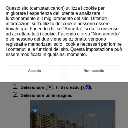
Questo sito (cam.start.canon) utilizza i cookie per
migliorare l’esperienza dell’utente e analizzare il
funzionamento e il miglioramento del sito. Ulteriori
informazioni sull’utilizzo dei cookie possono essere
D292-126
trovate
qui
. Facendo clic su “
Accetta
”, si dà il consenso
ad accettare tutti i cookie. Facendo clic su “
Non accetto
”
Filtri creativi riproduzione
o se nessuno dei due viene selezionato, vengono
registrati e memorizzati solo i cookie necessari per fornire
i contenuti e le funzioni del sito. Questa impostazione può
Caratteristiche dei filtri creativi
essere modificata in qualsiasi momento.
È possibile applicare a un'immagine la seguente elaborazione del filtro e
salvarla come immagine distinta:
B/N granuloso
,
Effetto flou
,
Effetto
fish-eye
,
Effetto Art marcato
,
Effetto Acquarello
,
Effetto foto giocattolo
e
Accetta
Non accetto
Effetto miniatura
.
Selezionare [
:
Filtri creativi
] (
).
Selezionare un'immagine.