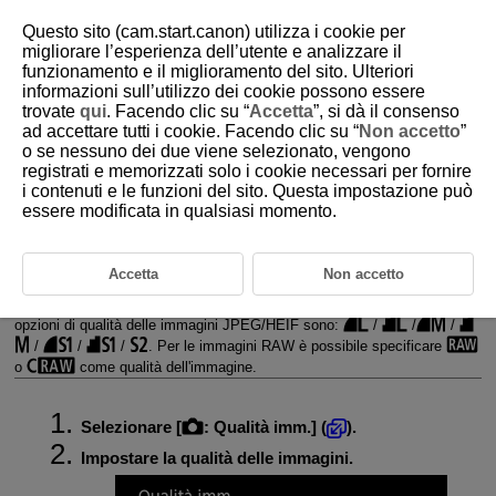
Questo sito (cam.start.canon) utilizza i cookie per
migliorare l’esperienza dell’utente e analizzare il
funzionamento e il miglioramento del sito. Ulteriori
informazioni sull’utilizzo dei cookie possono essere
D292-042
trovate
qui
. Facendo clic su “
Accetta
”, si dà il consenso
ad accettare tutti i cookie. Facendo clic su “
Non accetto
”
Qualità immagine foto
o se nessuno dei due viene selezionato, vengono
registrati e memorizzati solo i cookie necessari per fornire
i contenuti e le funzioni del sito. Questa impostazione può
Immagini RAW
essere modificata in qualsiasi momento.
Guida alle impostazioni di qualità dell'immagine
Velocità di scatto massima per lo scatto continuo
Accetta
Non accetto
È possibile selezionare il numero di pixel e la qualità dell'immagine. Le
opzioni di qualità delle immagini JPEG/HEIF sono:
/
/
/
/
/
/
. Per le immagini RAW è possibile specificare
o
come qualità dell'immagine.
Selezionare [
:
Qualità imm.
] (
).
Impostare la qualità delle immagini.