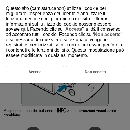
Questo sito (cam.start.canon) utilizza i cookie per
migliorare l’esperienza dell’utente e analizzare il
funzionamento e il miglioramento del sito. Ulteriori
informazioni sull’utilizzo dei cookie possono essere
D292-024
trovate
qui
. Facendo clic su “
Accetta
”, si dà il consenso
ad accettare tutti i cookie. Facendo clic su “
Non accetto
”
Cambio delle informazioni
o se nessuno dei due viene selezionato, vengono
visualizzate sullo schermo
registrati e memorizzati solo i cookie necessari per fornire
i contenuti e le funzioni del sito. Questa impostazione può
essere modificata in qualsiasi momento.
Accetta
Non accetto
A ogni pressione del pulsante
le informazioni visualizzate
cambiano.