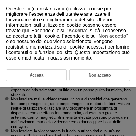
Questo sito (cam.start.canon) utilizza i cookie per
migliorare l’esperienza dell’utente e analizzare il
funzionamento e il miglioramento del sito. Ulteriori
informazioni sull’utilizzo dei cookie possono essere
D292-011
trovate
qui
. Facendo clic su “
Accetta
”, si dà il consenso
ad accettare tutti i cookie. Facendo clic su “
Non accetto
”
Precauzioni per l'uso
o se nessuno dei due viene selezionato, vengono
registrati e memorizzati solo i cookie necessari per fornire
i contenuti e le funzioni del sito. Questa impostazione può
Manutenzione della videocamera
essere modificata in qualsiasi momento.
Questa videocamera è uno strumento di precisione. Evitare di farla
cadere o di sottoporla a urti.
La videocamera non è impermeabile e non può pertanto essere
Accetta
Non accetto
utilizzata sott'acqua. Se la videocamera si bagna, contattare
immediatamente un centro di assistenza Canon. Togliere le eventuali
gocce d'acqua con un panno pulito asciutto, e se la videocamera è
esposta ad aria salmastra, pulirla con un panno pulito inumidito, ben
strizzato.
Non lasciare mai la videocamera vicino a dispositivi che generano
forti campi magnetici, ad esempio magneti o motori elettrici. Evitare
inoltre di utilizzare o lasciare la videocamera in prossimità di
dispositivi che emettono forti onde radio, ad esempio grosse
antenne. Campi magnetici di intensità elevata possono provocare il
malfunzionamento della videocamera o danneggiare i dati delle
immagini.
Non lasciare la videocamera in luoghi surriscaldati o in un'auto
esposta alla luce solare diretta. Le temperature elevate possono