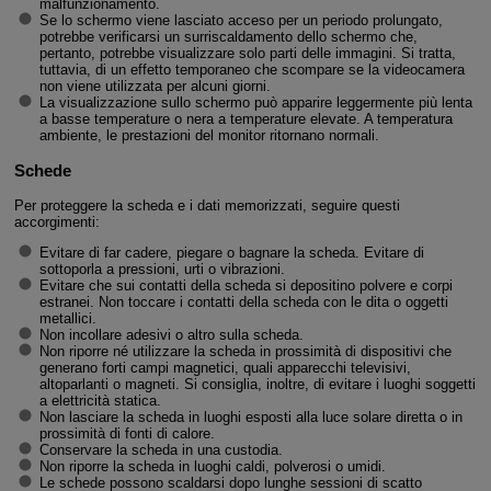
malfunzionamento.
Se lo schermo viene lasciato acceso per un periodo prolungato,
potrebbe verificarsi un surriscaldamento dello schermo che,
pertanto, potrebbe visualizzare solo parti delle immagini. Si tratta,
tuttavia, di un effetto temporaneo che scompare se la videocamera
non viene utilizzata per alcuni giorni.
La visualizzazione sullo schermo può apparire leggermente più lenta
a basse temperature o nera a temperature elevate. A temperatura
ambiente, le prestazioni del monitor ritornano normali.
Schede
Per proteggere la scheda e i dati memorizzati, seguire questi
accorgimenti:
Evitare di far cadere, piegare o bagnare la scheda. Evitare di
sottoporla a pressioni, urti o vibrazioni.
Evitare che sui contatti della scheda si depositino polvere e corpi
estranei. Non toccare i contatti della scheda con le dita o oggetti
metallici.
Non incollare adesivi o altro sulla scheda.
Non riporre né utilizzare la scheda in prossimità di dispositivi che
generano forti campi magnetici, quali apparecchi televisivi,
altoparlanti o magneti. Si consiglia, inoltre, di evitare i luoghi soggetti
a elettricità statica.
Non lasciare la scheda in luoghi esposti alla luce solare diretta o in
prossimità di fonti di calore.
Conservare la scheda in una custodia.
Non riporre la scheda in luoghi caldi, polverosi o umidi.
Le schede possono scaldarsi dopo lunghe sessioni di scatto