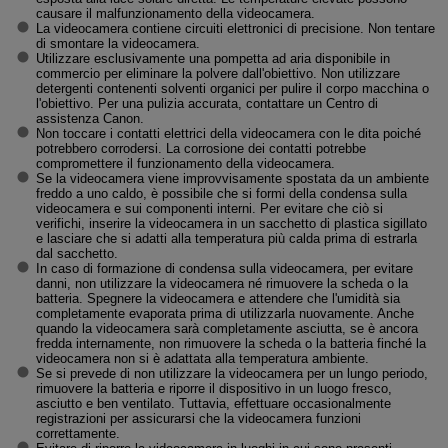
causare il malfunzionamento della videocamera.
La videocamera contiene circuiti elettronici di precisione. Non tentare
di smontare la videocamera.
Utilizzare esclusivamente una pompetta ad aria disponibile in
commercio per eliminare la polvere dall'obiettivo. Non utilizzare
detergenti contenenti solventi organici per pulire il corpo macchina o
l'obiettivo. Per una pulizia accurata, contattare un Centro di
assistenza Canon.
Non toccare i contatti elettrici della videocamera con le dita poiché
potrebbero corrodersi. La corrosione dei contatti potrebbe
compromettere il funzionamento della videocamera.
Se la videocamera viene improvvisamente spostata da un ambiente
freddo a uno caldo, è possibile che si formi della condensa sulla
videocamera e sui componenti interni. Per evitare che ciò si
verifichi, inserire la videocamera in un sacchetto di plastica sigillato
e lasciare che si adatti alla temperatura più calda prima di estrarla
dal sacchetto.
In caso di formazione di condensa sulla videocamera, per evitare
danni, non utilizzare la videocamera né rimuovere la scheda o la
batteria. Spegnere la videocamera e attendere che l'umidità sia
completamente evaporata prima di utilizzarla nuovamente. Anche
quando la videocamera sarà completamente asciutta, se è ancora
fredda internamente, non rimuovere la scheda o la batteria finché la
videocamera non si è adattata alla temperatura ambiente.
Se si prevede di non utilizzare la videocamera per un lungo periodo,
rimuovere la batteria e riporre il dispositivo in un luogo fresco,
asciutto e ben ventilato. Tuttavia, effettuare occasionalmente
registrazioni per assicurarsi che la videocamera funzioni
correttamente.