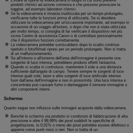
Evitare di riporre la videocamera in luoghi in cui sono presenti
prodotti chimici ad azione corrosiva e che possono provocare la
ruggine, ad esempio laboratori chimici.
Se la videocamera è rimasta inutilizzata per un tempo prolungato,
verificarne tutte le funzioni prima di utilizzarla. Se si desidera
utilizzare la videocamera per un'occasione importante, ad esempio in
occasione di un viaggio all'estero, o dopo che non è stata utilizzata
per molto tempo, si consiglia di far verificare il dispositivo nel più
vicino Centro di assistenza Canon o di controllare personalmente
che il dispositivo funzioni correttamente.
La videocamera potrebbe surriscaldarsi dopo lo scatto continuo
ripetuto o foto/filmati ripresi per un periodo prolungato. Non si tratta
di un malfunzionamento.
Se all'interno o all'esterno dell'area dell'immagine è presente una
sorgente di luce intensa, potrebbero prodursi effetti fantasma.
Quando si scatta in controluce, mantenere il sole a una distanza
sufficiente dall'angolo di campo. Tenere sempre le sorgenti di luce
intense quali sole, laser e altre sorgenti di luce artificiale intense
fuori dall'area dell'immagine e non in prossimità. Una luce intensa e
concentrata può causare fumo o danneggiare il sensore immagine o
altri componenti interni.
Schermo
Quanto segue non influisce sulle immagini acquisite dalla videocamera.
Benché lo schermo sia prodotto in condizioni di fabbricazione di alta
precisione e oltre il 99,99% dei pixel soddisfi le specifiche di
progettazione, lo 0,01% o meno dei pixel potrebbe essere difettoso o
apparire come punti rossi o neri. Non si tratta di un