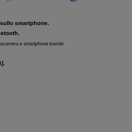
e sullo smartphone.
etooth.
tocamera e smartphone tramite
S
].