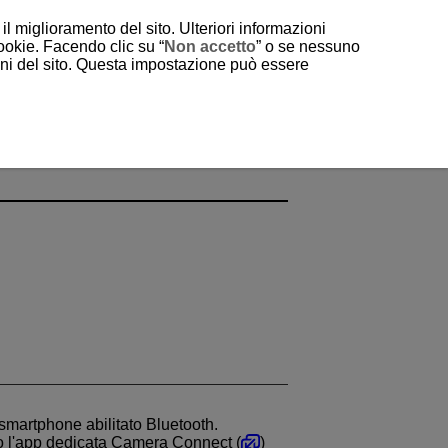
il miglioramento del sito. Ulteriori informazioni
cookie. Facendo clic su “
Non accetto
” o se nessuno
ioni del sito. Questa impostazione può essere
smartphone abilitato Bluetooth.
o l'app dedicata Camera Connect (
)