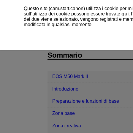
Questo sito (cam.start.canon) utilizza i cookie per mi
sull’utilizzo dei cookie possono essere trovate
qui
. 
dei due viene selezionato, vengono registrati e memo
modificata in qualsiasi momento.
EOS M50 Mark II
Funzioni wireless
D101-158
Sommario
EOS M50 Mark II
Introduzione
Preparazione e funzioni di base
Zona base
Zona creativa