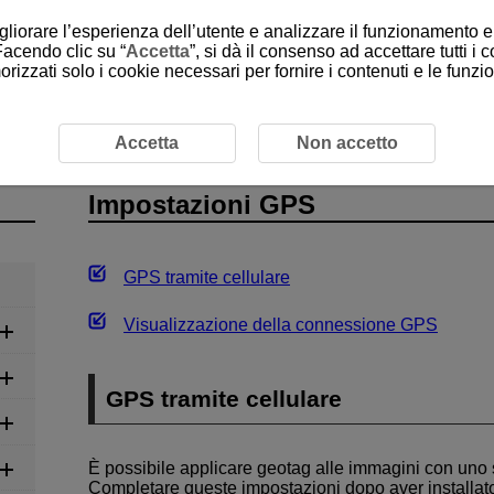
gliorare l’esperienza dell’utente e analizzare il funzionamento e 
Facendo clic su “
Accetta
”, si dà il consenso ad accettare tutti i 
rizzati solo i cookie necessari per fornire i contenuti e le funz
Impostazioni GPS
Accetta
Non accetto
Impostazioni GPS
GPS tramite cellulare
Visualizzazione della connessione GPS
GPS tramite cellulare
È possibile applicare geotag alle immagini con uno 
Completare queste impostazioni dopo aver installat