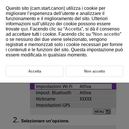
Questo sito (cam.start.canon) utilizza i cookie per
migliorare l’esperienza dell’utente e analizzare il
funzionamento e il miglioramento del sito. Ulteriori
informazioni sull’utilizzo dei cookie possono essere
D101-155
trovate
qui
. Facendo clic su “
Accetta
”, si dà il consenso
ad accettare tutti i cookie. Facendo clic su “
Non accetto
”
Impostazioni
Wi-Fi
o se nessuno dei due viene selezionato, vengono
registrati e memorizzati solo i cookie necessari per fornire
i contenuti e le funzioni del sito. Questa impostazione può
Selezionare [
:
Impostazioni Wi-Fi
].
essere modificata in qualsiasi momento.
Accetta
Non accetto
Selezionare un'opzione.