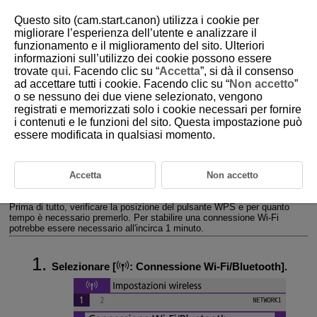
Questo sito (cam.start.canon) utilizza i cookie per
migliorare l’esperienza dell’utente e analizzare il
funzionamento e il miglioramento del sito. Ulteriori
informazioni sull’utilizzo dei cookie possono essere
D101-150
trovate
qui
. Facendo clic su “
Accetta
”, si dà il consenso
ad accettare tutti i cookie. Facendo clic su “
Non accetto
”
Connessione
Wi-Fi
tramite i punti
o se nessuno dei due viene selezionato, vengono
di accesso
registrati e memorizzati solo i cookie necessari per fornire
i contenuti e le funzioni del sito. Questa impostazione può
essere modificata in qualsiasi momento.
Modalità punto di accesso fotocamera
Impostazione manuale dell'indirizzo IP
Accetta
Non accetto
In questa sezione viene descritto come accedere a una rete
Wi-Fi
tramite un punto di accesso compatibile con WPS (modalità PBC).
Prima di tutto, verificare la posizione del pulsante WPS e per quanto
tempo è necessario premerlo. Per stabilire una connessione
Wi-Fi
potrebbe essere necessario all'incirca 1 minuto.
Selezionare [
:
Connessione Wi-Fi/Bluetooth
].