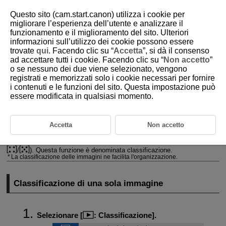
Questo sito (cam.start.canon) utilizza i cookie per
migliorare l’esperienza dell’utente e analizzare il
funzionamento e il miglioramento del sito. Ulteriori
informazioni sull’utilizzo dei cookie possono essere
D101-125
trovate
qui
. Facendo clic su “
Accetta
”, si dà il consenso
ad accettare tutti i cookie. Facendo clic su “
Non accetto
”
Classificazione delle immagini
o se nessuno dei due viene selezionato, vengono
registrati e memorizzati solo i cookie necessari per fornire
i contenuti e le funzioni del sito. Questa impostazione può
Classificazione di una sola immagine
essere modificata in qualsiasi momento.
Classificazione mediante indicazione dell'intervallo
Classificazione di tutte le immagini di una cartella o scheda
Accetta
Non accetto
È possibile classificare le immagini su una scala da 1 a 5 (
/
/
/
/
). Questa funzione è denominata classificazione.
La classificazione delle immagini ne facilita l'organizzazione.
Classificazione di una sola immagine
Selezionare [
:
Classificazione
].