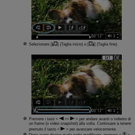
Selezionare [
] (
Taglia inizio
) o [
] (
Taglia fine
).
Premere i tasti
per andare avanti o indietro di
un frame (o video snapshot) alla volta. Continuare a tenere
premuto il tasto
per avanzare velocemente.
Dopo avere deciso quale parte modificare, premere
.