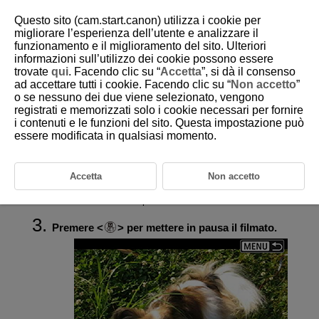
Questo sito (cam.start.canon) utilizza i cookie per
migliorare l’esperienza dell’utente e analizzare il
funzionamento e il miglioramento del sito. Ulteriori
informazioni sull’utilizzo dei cookie possono essere
D101-117
trovate
qui
. Facendo clic su “
Accetta
”, si dà il consenso
ad accettare tutti i cookie. Facendo clic su “
Non accetto
”
Modifica della prima e dell'ultima
o se nessuno dei due viene selezionato, vengono
scena di un filmato
registrati e memorizzati solo i cookie necessari per fornire
i contenuti e le funzioni del sito. Questa impostazione può
essere modificata in qualsiasi momento.
Nella visualizzazione di una sola immagine,
premere
.
Accetta
Non accetto
Selezionare [
].
Viene avviata la riproduzione del filmato.
Premere
per mettere in pausa il filmato.