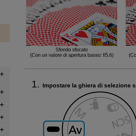
Sfondo sfocato
(Con un valore di apertura basso: f/5.6)
(Co
Impostare la ghiera di selezione 