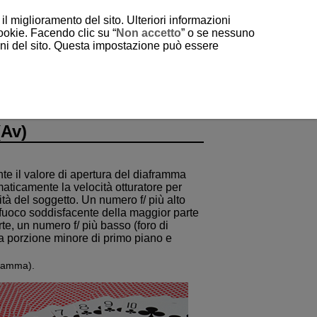
il miglioramento del sito. Ulteriori informazioni
cookie. Facendo clic su “
Non accetto
” o se nessuno
ioni del sito. Questa impostazione può essere
(Av)
e il valore di apertura del diaframma
maticamente la velocità otturatore per
tà del soggetto. Un numero f/ più alto
 fuoco soddisfacente della maggior parte
rte, un numero f/ più basso (foro di
a porzione minore di primo piano e
framma).