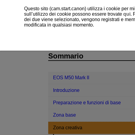
Questo sito (cam.start.canon) utilizza i cookie per mi
sull’utilizzo dei cookie possono essere trovate
qui
. 
dei due viene selezionato, vengono registrati e memo
modificata in qualsiasi momento.
EOS M50 Mark II
Zona creativa
D101-044
Sommario
EOS M50 Mark II
Introduzione
Preparazione e funzioni di base
Zona base
Zona creativa