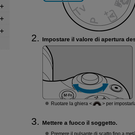
Impostare il valore di apertura de
Ruotare la ghiera
per impostarl
Mettere a fuoco il soggetto.
Premere il pulsante di scatto fino a met