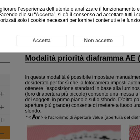
gliorare l’esperienza dell’utente e analizzare il funzionamento e 
Facendo clic su “
Accetta
”, si dà il consenso ad accettare tutti i 
rizzati solo i cookie necessari per fornire i contenuti e le funz
Modalità priorità diaframma AE (Av)
Accetta
Non accetto
Modalità priorità diaframma AE 
In questa modalità è possibile impostare manualment
desiderato per far sì che la fotocamera imposti auto
ottenere l'esposizione standard in base alla luminosi
(foro di apertura più piccolo) consente una messa a
dei soggetti in primo piano e sullo sfondo. D'altra pa
apertura più grande) consente di mettere a fuoco un
sfondo.
è l'acronimo di Aperture value (apertura del dia