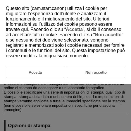
Questo sito (cam.start.canon) utilizza i cookie per
migliorare l’esperienza dell’utente e analizzare il
funzionamento e il miglioramento del sito. Ulteriori
informazioni sull’utilizzo dei cookie possono essere
D185-148
trovate
qui
. Facendo clic su “
Accetta
”, si dà il consenso
ad accettare tutti i cookie. Facendo clic su “
Non accetto
”
Ordine di stampa (DPOF)
o se nessuno dei due viene selezionato, vengono
registrati e memorizzati solo i cookie necessari per fornire
i contenuti e le funzioni del sito. Questa impostazione può
Opzioni di stampa
essere modificata in qualsiasi momento.
Selezione delle immagini da stampare
Il formato DPOF (Digital Print Order Format) consente di stampare le
Accetta
Non accetto
immagini registrate sulla scheda in base alle istruzioni di stampa definite
dall'utente, ad esempio selezione delle immagini, numero di copie, ecc.
È possibile stampare più immagini con un'unica operazione o creare un
ordine di stampa da consegnare a un laboratorio fotografico.
È possibile specificare una serie di impostazioni di stampa, quali tipo di
stampa, stampa della data e del numero di file, ecc. Le impostazioni di
stampa verranno applicate a tutte le immagini specificate per la stampa.
(non è possibile selezionare impostazioni specifiche per ciascuna
immagine).
Opzioni di stampa