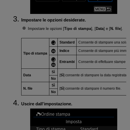
Impostare le opzioni desiderate.
Impostare le opzioni [
Tipo di stampa
], [
Data
] e [
N. file
].
Standard
Consente di stampare una sola i
Indice
Consente di stampare più immagin
Tipo di stampa
Entrambi
Consente di effettuare stampe st
Sì
Data
[
Sì
] consente di stampare la data registrata s
No
Sì
N. file
[
Sì
] consente di stampare il numero file.
No
Uscire dall'impostazione.