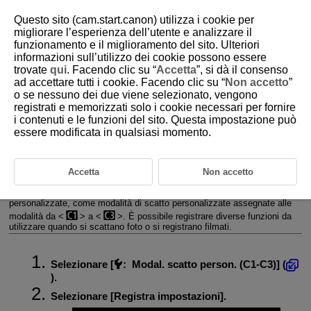
Questo sito (cam.start.canon) utilizza i cookie per
migliorare l’esperienza dell’utente e analizzare il
funzionamento e il miglioramento del sito. Ulteriori
informazioni sull’utilizzo dei cookie possono essere
D180-229
trovate
qui
. Facendo clic su “
Accetta
”, si dà il consenso
ad accettare tutti i cookie. Facendo clic su “
Non accetto
”
Modalità di scatto personalizzate
o se nessuno dei due viene selezionato, vengono
(C1 - C3)
registrati e memorizzati solo i cookie necessari per fornire
i contenuti e le funzioni del sito. Questa impostazione può
essere modificata in qualsiasi momento.
Aggiornamento automatico delle impostazioni registrate
Annullamento delle modalità di scatto personalizzate registrate
Accetta
Non accetto
È possibile registrare le impostazioni correnti della fotocamera, ad
esempio lo scatto, i menu e le impostazioni delle funzioni
personalizzate, come modalità di scatto personalizzate assegnate alle
modalità da
a
. È possibile registrare diverse funzioni da
utilizzare quando si scattano foto o si registrano filmati.
Selezionare [
:
Modal. scatto person. (C1-C3)
] (
).
Selezionare [
Registra impostazioni
].