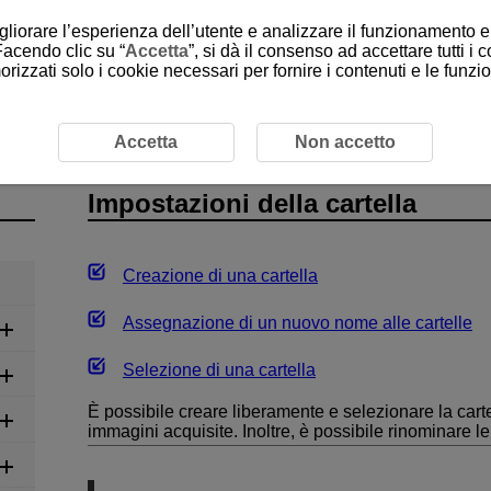
gliorare l’esperienza dell’utente e analizzare il funzionamento e 
Facendo clic su “
Accetta
”, si dà il consenso ad accettare tutti i 
rizzati solo i cookie necessari per fornire i contenuti e le funz
oni della cartella
Accetta
Non accetto
Impostazioni della cartella
Creazione di una cartella
Assegnazione di un nuovo nome alle cartelle
Selezione di una cartella
È possibile creare liberamente e selezionare la cart
immagini acquisite. Inoltre, è possibile rinominare le 