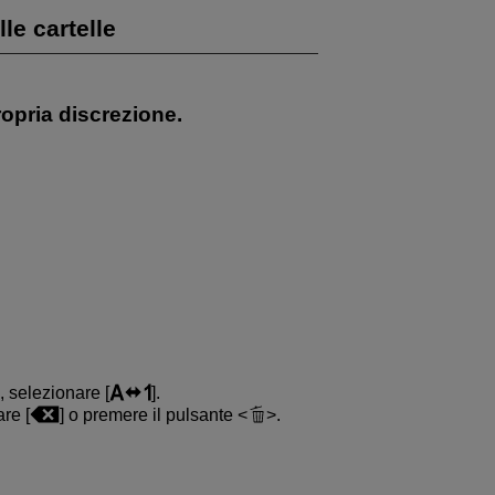
e cartelle
ropria discrezione.
 selezionare [
].
are [
] o premere il pulsante
.