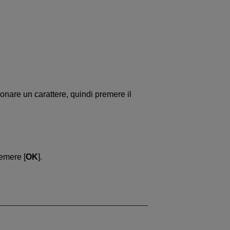
onare un carattere, quindi premere il
remere [
OK
].