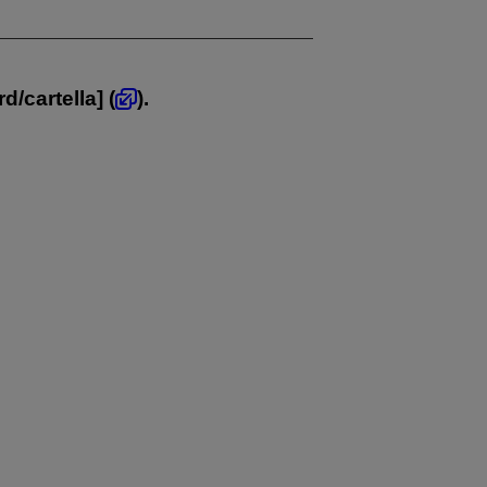
rd/cartella
] (
).