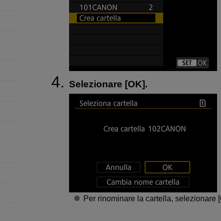
Selezionare [
OK
].
Per rinominare la cartella, selezionare [