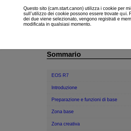
Questo sito (cam.start.canon) utilizza i cookie per mi
sull’utilizzo dei cookie possono essere trovate
qui
. 
dei due viene selezionato, vengono registrati e memo
modificata in qualsiasi momento.
EOS R7
Impostazione
Impostazi
D180-200
Sommario
EOS R7
Introduzione
Preparazione e funzioni di base
Zona base
Zona creativa