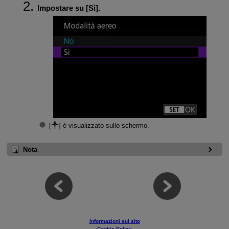
Impostare su [
Sì
].
[
] è visualizzato sullo schermo.
Nota
Informazioni sul sito
Cookie Policy