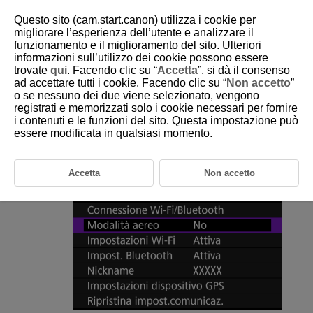
Questo sito (cam.start.canon) utilizza i cookie per
migliorare l’esperienza dell’utente e analizzare il
funzionamento e il miglioramento del sito. Ulteriori
informazioni sull’utilizzo dei cookie possono essere
D180-183
trovate
qui
. Facendo clic su “
Accetta
”, si dà il consenso
ad accettare tutti i cookie. Facendo clic su “
Non accetto
”
Modalità aereo
o se nessuno dei due viene selezionato, vengono
registrati e memorizzati solo i cookie necessari per fornire
i contenuti e le funzioni del sito. Questa impostazione può
È possibile disattivare temporaneamente le funzioni
Wi-Fi
e Bluetooth.
essere modificata in qualsiasi momento.
Selezionare [
:
Modalità aereo
].
Accetta
Non accetto