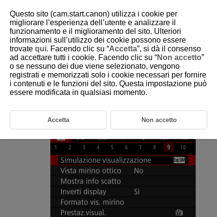
Questo sito (cam.start.canon) utilizza i cookie per
migliorare l’esperienza dell’utente e analizzare il
funzionamento e il miglioramento del sito. Ulteriori
informazioni sull’utilizzo dei cookie possono essere
D180-095
trovate
qui
. Facendo clic su “
Accetta
”, si dà il consenso
ad accettare tutti i cookie. Facendo clic su “
Non accetto
”
Simulazione della visualizzazione
o se nessuno dei due viene selezionato, vengono
registrati e memorizzati solo i cookie necessari per fornire
i contenuti e le funzioni del sito. Questa impostazione può
Con la simulazione della visualizzazione, la visualizzazione della
profondità di campo e della luminosità delle immagini corrisponde
essere modificata in qualsiasi momento.
maggiormente alla luminosità effettiva (esposizione) degli scatti.
Accetta
Non accetto
Selezionare [
:
Simulazione visualizzazione
].