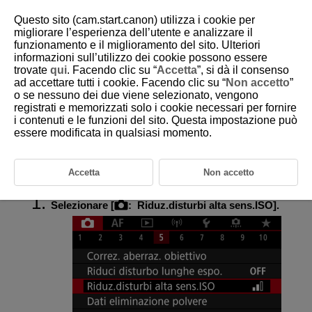
Questo sito (cam.start.canon) utilizza i cookie per
migliorare l’esperienza dell’utente e analizzare il
funzionamento e il miglioramento del sito. Ulteriori
informazioni sull’utilizzo dei cookie possono essere
D180-079
trovate
qui
. Facendo clic su “
Accetta
”, si dà il consenso
ad accettare tutti i cookie. Facendo clic su “
Non accetto
”
Riduzione del disturbo dovuto a
o se nessuno dei due viene selezionato, vengono
valori ISO elevati
registrati e memorizzati solo i cookie necessari per fornire
i contenuti e le funzioni del sito. Questa impostazione può
essere modificata in qualsiasi momento.
È possibile ridurre il disturbo dell'immagine generato. Questa funzione è
particolarmente efficace quando si scatta a sensibilità ISO alte. Negli
scatti a sensibilità ISO ridotte, il disturbo nelle aree più scure (zone
d'ombra) può essere ulteriormente ridotto.
Accetta
Non accetto
Selezionare [
:
Riduz.disturbi alta sens.ISO
].