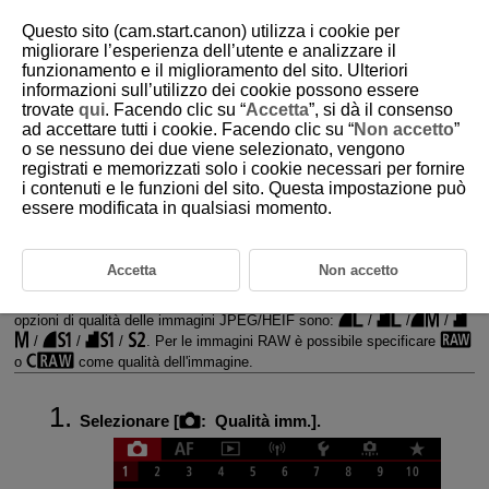
Questo sito (cam.start.canon) utilizza i cookie per
migliorare l’esperienza dell’utente e analizzare il
funzionamento e il miglioramento del sito. Ulteriori
informazioni sull’utilizzo dei cookie possono essere
D180-054
trovate
qui
. Facendo clic su “
Accetta
”, si dà il consenso
ad accettare tutti i cookie. Facendo clic su “
Non accetto
”
Qualità dell'immagine
o se nessuno dei due viene selezionato, vengono
registrati e memorizzati solo i cookie necessari per fornire
i contenuti e le funzioni del sito. Questa impostazione può
Immagini RAW
essere modificata in qualsiasi momento.
Guida alle impostazioni di qualità dell'immagine
Velocità di scatto massima per lo scatto continuo
Accetta
Non accetto
È possibile selezionare il numero di pixel e la qualità dell'immagine. Le
opzioni di qualità delle immagini JPEG/HEIF sono:
/
/
/
/
/
/
. Per le immagini RAW è possibile specificare
o
come qualità dell'immagine.
Selezionare [
:
Qualità imm.
].