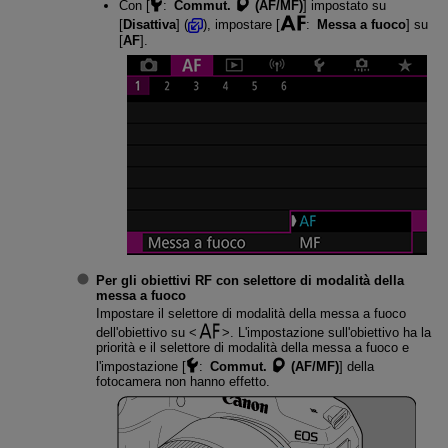
Con [
:
Commut.
(AF/MF)
] impostato su
[
Disattiva
] (
), impostare [
:
Messa a fuoco
] su
[
AF
].
Per gli obiettivi RF con selettore di modalità della
messa a fuoco
Impostare il selettore di modalità della messa a fuoco
dell'obiettivo su
. L'impostazione sull'obiettivo ha la
priorità e il selettore di modalità della messa a fuoco e
l'impostazione [
:
Commut.
(AF/MF)
] della
fotocamera non hanno effetto.