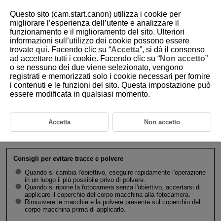
Questo sito (cam.start.canon) utilizza i cookie per
migliorare l’esperienza dell’utente e analizzare il
funzionamento e il miglioramento del sito. Ulteriori
informazioni sull’utilizzo dei cookie possono essere
D180-019
trovate
qui
. Facendo clic su “
Accetta
”, si dà il consenso
ad accettare tutti i cookie. Facendo clic su “
Non accetto
”
Inserimento e disinserimento degli
o se nessuno dei due viene selezionato, vengono
obiettivi RF/
RF-S
registrati e memorizzati solo i cookie necessari per fornire
i contenuti e le funzioni del sito. Questa impostazione può
essere modificata in qualsiasi momento.
Montaggio di un obiettivo
Rimozione di un obiettivo
Accetta
Non accetto
Attenzione
Consigli per evitare tracce e polvere
Quando si cambia l'obiettivo, eseguire rapidamente l'operazione
in un luogo il più possibile privo di polvere.
Quando si ripone la fotocamera senza l'obiettivo, accertarsi di
applicare il coperchio del corpo macchina alla fotocamera.
Rimuovere le macchie e la polvere presente sul coperchio del
corpo macchina prima di applicarlo.