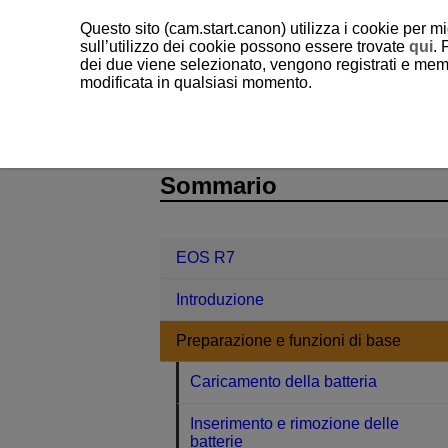
Questo sito (cam.start.canon) utilizza i cookie per mi
sull’utilizzo dei cookie possono essere trovate
qui
. 
dei due viene selezionato, vengono registrati e memo
modificata in qualsiasi momento.
EOS R7
Preparazione e funzioni di
D180-017
Sommario
EOS R7
Introduzione
Preparazione e funzioni di base
Caricamento della batteria
Inserimento e rimozione delle
batterie