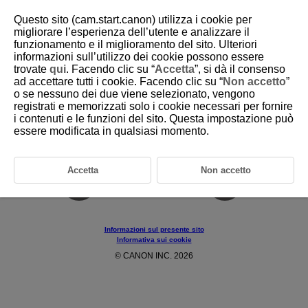
Questo sito (cam.start.canon) utilizza i cookie per
migliorare l’esperienza dell’utente e analizzare il
funzionamento e il miglioramento del sito. Ulteriori
informazioni sull’utilizzo dei cookie possono essere
D403-016
trovate
qui
. Facendo clic su “
Accetta
”, si dà il consenso
ad accettare tutti i cookie. Facendo clic su “
Non accetto
”
Riferimenti
o se nessuno dei due viene selezionato, vengono
registrati e memorizzati solo i cookie necessari per fornire
i contenuti e le funzioni del sito. Questa impostazione può
Specifiche
essere modificata in qualsiasi momento.
Marchi e licenze
Accetta
Non accetto
Informazioni sul presente sito
Informativa sui cookie
© CANON INC. 2026