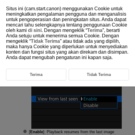
Situs ini (cam.start.canon) menggunakan Cookie untuk
meningkatkan pengalaman pengguna dan menganalisis
untuk pengoperasian dan peningkatan situs. Anda dapat
mencari tahu selengkapnya tentang penggunaan Cookie
D388-167
oleh kami
di sini
. Dengan mengeklik “
Terima
”, berarti
Anda setuju untuk menerima semua Cookie. Dengan
Resuming from Previous Playback
mengeklik “
Tidak Terima
” atau tidak ada yang dipilih,
maka hanya Cookie yang diperlukan untuk menyediakan
konten dan fungsi situs yang akan direkam dan disimpan.
Select [
:
View from last seen
] (
).
Anda dapat mengubah pengaturan ini kapan saja.
Select an option.
Terima
Tidak Terima
[
Enable
]: Playback resumes from the last image