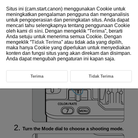
Situs ini (cam.start.canon) menggunakan Cookie untuk
meningkatkan pengalaman pengguna dan menganalisis
untuk pengoperasian dan peningkatan situs. Anda dapat
mencari tahu selengkapnya tentang penggunaan Cookie
D388-042
oleh kami
di sini
. Dengan mengeklik “
Terima
”, berarti
Anda setuju untuk menerima semua Cookie. Dengan
Setting the Shooting Mode
mengeklik “
Tidak Terima
” atau tidak ada yang dipilih,
maka hanya Cookie yang diperlukan untuk menyediakan
konten dan fungsi situs yang akan direkam dan disimpan.
Set the still photo shooting/movie recording switch
Anda dapat mengubah pengaturan ini kapan saja.
to
.
Terima
Tidak Terima
Turn the Mode dial to choose a shooting mode.