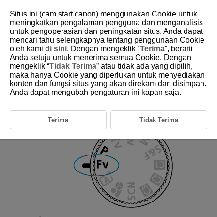
Situs ini (cam.start.canon) menggunakan Cookie untuk
meningkatkan pengalaman pengguna dan menganalisis
untuk pengoperasian dan peningkatan situs. Anda dapat
mencari tahu selengkapnya tentang penggunaan Cookie
D388-036
oleh kami
di sini
. Dengan mengeklik “
Terima
”, berarti
Anda setuju untuk menerima semua Cookie. Dengan
Movie Auto Exposure
mengeklik “
Tidak Terima
” atau tidak ada yang dipilih,
maka hanya Cookie yang diperlukan untuk menyediakan
konten dan fungsi situs yang akan direkam dan disimpan.
Exposure is controlled automatically to suit the brightness.
Anda dapat mengubah pengaturan ini kapan saja.
Set the recording mode to [
].
Terima
Tidak Terima