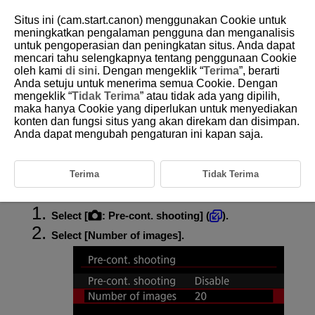
Situs ini (cam.start.canon) menggunakan Cookie untuk
meningkatkan pengalaman pengguna dan menganalisis
untuk pengoperasian dan peningkatan situs. Anda dapat
mencari tahu selengkapnya tentang penggunaan Cookie
D310-065
oleh kami
di sini
. Dengan mengeklik “
Terima
”, berarti
Anda setuju untuk menerima semua Cookie. Dengan
Pre-Continuous Shooting
mengeklik “
Tidak Terima
” atau tidak ada yang dipilih,
maka hanya Cookie yang diperlukan untuk menyediakan
konten dan fungsi situs yang akan direkam dan disimpan.
With this feature, automatic shooting in continuous shooting drive mode
is already in progress before you press the shutter button completely,
Anda dapat mengubah pengaturan ini kapan saja.
after you have pressed it halfway for a moment. To prepare for pre-
continuous shooting, set the number of images to capture. Note that [
] is displayed on the shooting screen during pre-continuous
Terima
Tidak Terima
shooting.
Select [
:
Pre-cont. shooting
] (
).
Select [
Number of images
].