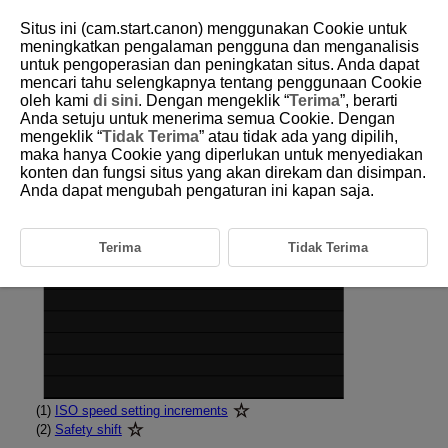
Situs ini (cam.start.canon) menggunakan Cookie untuk
meningkatkan pengalaman pengguna dan menganalisis
untuk pengoperasian dan peningkatan situs. Anda dapat
mencari tahu selengkapnya tentang penggunaan Cookie
D292-195
oleh kami
di sini
. Dengan mengeklik “
Terima
”, berarti
Anda setuju untuk menerima semua Cookie. Dengan
Tab Menus: Custom Functions
mengeklik “
Tidak Terima
” atau tidak ada yang dipilih,
maka hanya Cookie yang diperlukan untuk menyediakan
konten dan fungsi situs yang akan direkam dan disimpan.
Exposure
Anda dapat mengubah pengaturan ini kapan saja.
Terima
Tidak Terima
(1)
ISO speed setting increments
(2)
Safety shift