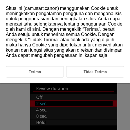
Situs ini (cam.start.canon) menggunakan Cookie untuk
meningkatkan pengalaman pengguna dan menganalisis
untuk pengoperasian dan peningkatan situs. Anda dapat
mencari tahu selengkapnya tentang penggunaan Cookie
D292-091
oleh kami
di sini
. Dengan mengeklik “
Terima
”, berarti
Anda setuju untuk menerima semua Cookie. Dengan
Review Duration
mengeklik “
Tidak Terima
” atau tidak ada yang dipilih,
maka hanya Cookie yang diperlukan untuk menyediakan
konten dan fungsi situs yang akan direkam dan disimpan.
To keep the image displayed immediately after you shoot, set to [
Hold
],
and if you prefer not to have the image displayed, set to [
Off
].
Anda dapat mengubah pengaturan ini kapan saja.
Select [
:
Review duration
] (
).
Terima
Tidak Terima
Select an option.