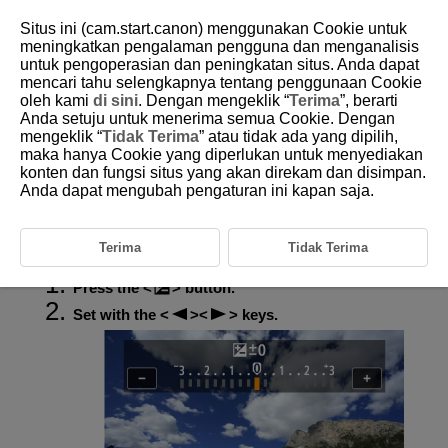
Situs ini (cam.start.canon) menggunakan Cookie untuk
meningkatkan pengalaman pengguna dan menganalisis
untuk pengoperasian dan peningkatan situs. Anda dapat
mencari tahu selengkapnya tentang penggunaan Cookie
D292-050
oleh kami
di sini
. Dengan mengeklik “
Terima
”, berarti
Anda setuju untuk menerima semua Cookie. Dengan
Exposure Compensation
mengeklik “
Tidak Terima
” atau tidak ada yang dipilih,
maka hanya Cookie yang diperlukan untuk menyediakan
konten dan fungsi situs yang akan direkam dan disimpan.
Exposure compensation can brighten (increase exposure) or darken
(decrease exposure) the standard exposure set by the camera.
Anda dapat mengubah pengaturan ini kapan saja.
Exposure compensation is available in
P
,
Tv
,
Av
, and
M
modes. For details on exposure compensation when
M
mode and ISO
Auto are both set, see
M: Manual Exposure Shooting
.
Terima
Tidak Terima
Press the
button.
Set with the
keys.