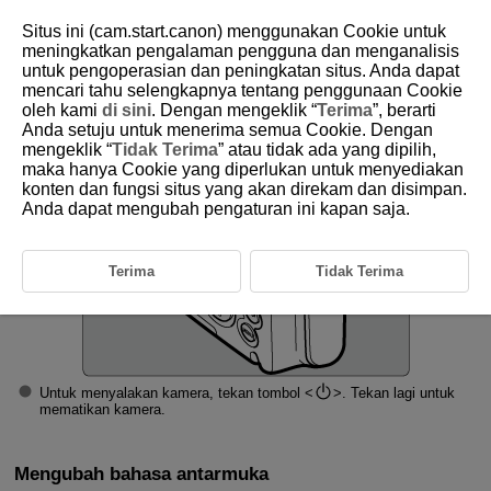
Situs ini (cam.start.canon) menggunakan Cookie untuk
meningkatkan pengalaman pengguna dan menganalisis
untuk pengoperasian dan peningkatan situs. Anda dapat
mencari tahu selengkapnya tentang penggunaan Cookie
D250-016
oleh kami
di sini
. Dengan mengeklik “
Terima
”, berarti
Anda setuju untuk menerima semua Cookie. Dengan
Menyalakan Daya
mengeklik “
Tidak Terima
” atau tidak ada yang dipilih,
maka hanya Cookie yang diperlukan untuk menyediakan
konten dan fungsi situs yang akan direkam dan disimpan.
Indikator Level Baterai
Anda dapat mengubah pengaturan ini kapan saja.
Terima
Tidak Terima
Untuk menyalakan kamera, tekan tombol
. Tekan lagi untuk
mematikan kamera.
Mengubah bahasa antarmuka