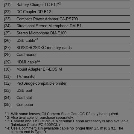
2
(21)
Battery Charger
LC-E12
*
(22)
DC Coupler
DR-E12
(23)
Compact Power Adapter
CA-PS700
(24)
Directional Stereo Microphone
DM-E1
(25)
Stereo Microphone
DM-E100
3
(26)
USB cable*
(27)
SD/SDHC/SDXC memory cards
(28)
Card reader
4
(29)
HDMI cable*
(30)
Mount Adapter
EF-EOS M
(31)
TV/monitor
(32)
PictBridge-compatible printer
(33)
USB port
(34)
Card slot
(35)
Computer
1: With some lenses, Off Camera Shoe Cord OC-E3 may be required.
2: Also available for purchase separately.
3: Camera end:
USB Micro-B
. A genuine Canon accessory is also available
(Interface Cable IFC-600PCU).
4: Use a commercially available cable no longer than 2.5 m (8.2 ft.). The
camera end is Type D.