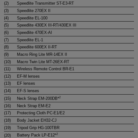
(2)
Speedlite Transmitter
ST-E3-RT
(3)
Speedlite
270EX II
(4)
Speedlite
EL-100
(5)
Speedlite
430EX III-RT/430EX III
(6)
Speedlite
470EX-AI
(7)
Speedlite
EL-1
(8)
Speedlite
600EX II-RT
(9)
Macro Ring Lite
MR-14EX II
(10)
Macro Twin Lite
MT-26EX-RT
(11)
Wireless Remote Control
BR-E1
(12)
EF-M
lenses
(13)
EF lenses
(14)
EF-S
lenses
2
(15)
Neck Strap
EM-200DB
*
(16)
Neck Strap
EM-E2
(17)
Protecting Cloth
PC-E1/E2
(18)
Body Jacket
EH32-CJ
(19)
Tripod Grip
HG-100TBR
2
(20)
Battery Pack
LP-E12
*