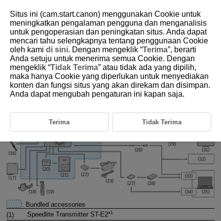
Situs ini (cam.start.canon) menggunakan Cookie untuk
meningkatkan pengalaman pengguna dan menganalisis
untuk pengoperasian dan peningkatan situs. Anda dapat
mencari tahu selengkapnya tentang penggunaan Cookie
D101-200
oleh kami
di sini
. Dengan mengeklik “
Terima
”, berarti
Anda setuju untuk menerima semua Cookie. Dengan
System Map
mengeklik “
Tidak Terima
” atau tidak ada yang dipilih,
maka hanya Cookie yang diperlukan untuk menyediakan
konten dan fungsi situs yang akan direkam dan disimpan.
Anda dapat mengubah pengaturan ini kapan saja.
Terima
Tidak Terima
: Bundled accessories
1
(1)
Speedlite Transmitter
ST-E2
*