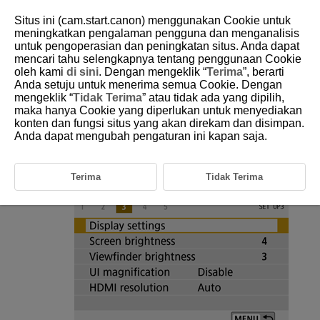
Situs ini (cam.start.canon) menggunakan Cookie untuk
meningkatkan pengalaman pengguna dan menganalisis
untuk pengoperasian dan peningkatan situs. Anda dapat
mencari tahu selengkapnya tentang penggunaan Cookie
D101-181
oleh kami
di sini
. Dengan mengeklik “
Terima
”, berarti
Anda setuju untuk menerima semua Cookie. Dengan
Display Settings
mengeklik “
Tidak Terima
” atau tidak ada yang dipilih,
maka hanya Cookie yang diperlukan untuk menyediakan
konten dan fungsi situs yang akan direkam dan disimpan.
You can specify to use the screen or viewfinder for display, to avoid
accidentally activating the eye sensor when the screen is open.
Anda dapat mengubah pengaturan ini kapan saja.
Select [
:
Display settings
].
Terima
Tidak Terima