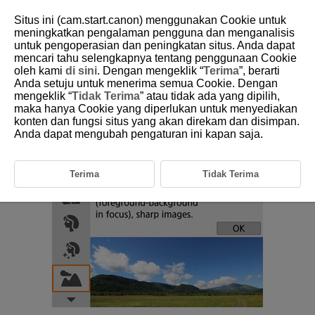
Situs ini (cam.start.canon) menggunakan Cookie untuk
meningkatkan pengalaman pengguna dan menganalisis
untuk pengoperasian dan peningkatan situs. Anda dapat
mencari tahu selengkapnya tentang penggunaan Cookie
D101-031
oleh kami
di sini
. Dengan mengeklik “
Terima
”, berarti
Anda setuju untuk menerima semua Cookie. Dengan
Landscape Mode
mengeklik “
Tidak Terima
” atau tidak ada yang dipilih,
maka hanya Cookie yang diperlukan untuk menyediakan
konten dan fungsi situs yang akan direkam dan disimpan.
Use [
] (
Landscape
) mode for expansive scenery, to keep everything
Anda dapat mengubah pengaturan ini kapan saja.
in focus from near to far. For vivid blues and greens, and sharp and crisp
images.
Terima
Tidak Terima