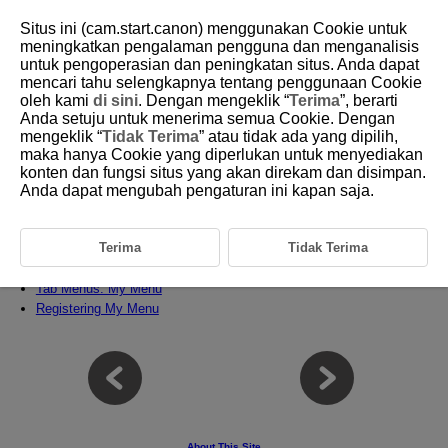
Situs ini (cam.start.canon) menggunakan Cookie untuk
meningkatkan pengalaman pengguna dan menganalisis
untuk pengoperasian dan peningkatan situs. Anda dapat
mencari tahu selengkapnya tentang penggunaan Cookie
D185-227
oleh kami
di sini
. Dengan mengeklik “
Terima
”, berarti
Anda setuju untuk menerima semua Cookie. Dengan
Custom Functions/My Menu
mengeklik “
Tidak Terima
” atau tidak ada yang dipilih,
maka hanya Cookie yang diperlukan untuk menyediakan
konten dan fungsi situs yang akan direkam dan disimpan.
You can fine-tune camera functions and change the functionality of
buttons and dials to suit your shooting preferences. You can also add
Anda dapat mengubah pengaturan ini kapan saja.
menu items and Custom Functions that you adjust frequently to My
Menu tabs.
Terima
Tidak Terima
Tab Menus: Custom Functions
Custom Function Setting Items
Tab Menus: My Menu
Registering My Menu
About This Site