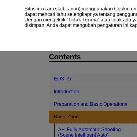
Situs ini (cam.start.canon) menggunakan Cookie u
dapat mencari tahu selengkapnya tentang penggun
Dengan mengeklik “
Tidak Terima
” atau tidak ada 
disimpan. Anda dapat mengubah pengaturan ini kap
EOS R7
Basic Zone
Special S
D180-042
Contents
EOS R7
Introduction
Preparation and Basic Operations
Basic Zone
A+: Fully Automatic Shooting
(Scene Intelligent Auto)