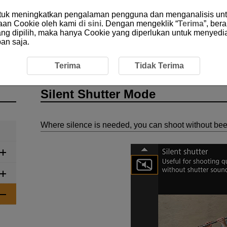
ntuk meningkatkan pengalaman pengguna dan menganalisis unt
aan Cookie oleh kami
di sini
. Dengan mengeklik “
Terima
”, ber
yang dipilih, maka hanya Cookie yang diperlukan untuk menyedi
an saja.
cene Mode
Silent Shutter Mode
Terima
Tidak Terima
Silent Shutter Mode
Where silence is needed, you can shoot without bee