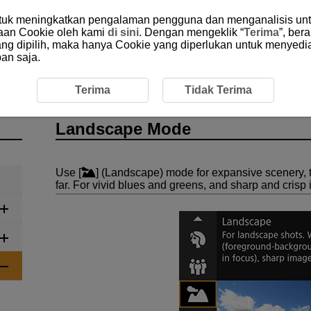
ntuk meningkatkan pengalaman pengguna dan menganalisis unt
aan Cookie oleh kami
di sini
. Dengan mengeklik “
Terima
”, ber
yang dipilih, maka hanya Cookie yang diperlukan untuk menyedi
an saja.
cene Mode
Landscape Mode
Terima
Tidak Terima
Landscape Mode
Use [
] (
Landscape
) mode for expansive scenery, t
far. For vivid blues and greens, and sharp and crisp