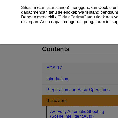
Situs ini (cam.start.canon) menggunakan Cookie u
dapat mencari tahu selengkapnya tentang penggun
Dengan mengeklik “
Tidak Terima
” atau tidak ada 
disimpan. Anda dapat mengubah pengaturan ini kap
EOS R7
Basic Zone
Special S
D180-032
Contents
EOS R7
Introduction
Preparation and Basic Operations
Basic Zone
A+: Fully Automatic Shooting
(Scene Intelligent Auto)