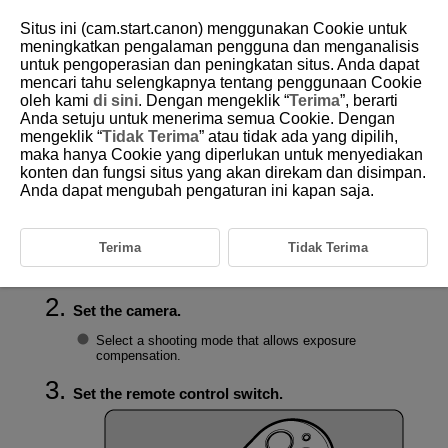
Situs ini (cam.start.canon) menggunakan Cookie untuk
meningkatkan pengalaman pengguna dan menganalisis
untuk pengoperasian dan peningkatan situs. Anda dapat
mencari tahu selengkapnya tentang penggunaan Cookie
D403-013
oleh kami
di sini
. Dengan mengeklik “
Terima
”, berarti
Anda setuju untuk menerima semua Cookie. Dengan
Setting Exposure Compensation
mengeklik “
Tidak Terima
” atau tidak ada yang dipilih,
maka hanya Cookie yang diperlukan untuk menyediakan
konten dan fungsi situs yang akan direkam dan disimpan.
Exposure compensation can be performed with the remote control.
Anda dapat mengubah pengaturan ini kapan saja.
Connect the remote control to the camera.
Terima
Tidak Terima
Connect the remote control and camera using the
Bluetooth function. (
)
Set the camera.
Select a shooting mode that allows exposure
compensation.
Set the remote control switch.