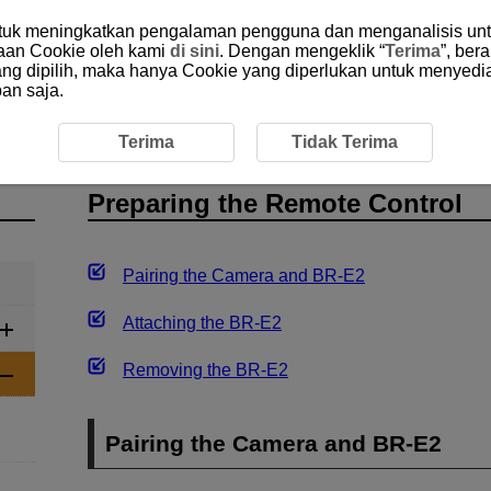
ntuk meningkatkan pengalaman pengguna dan menganalisis unt
aan Cookie oleh kami
di sini
. Dengan mengeklik “
Terima
”, ber
yang dipilih, maka hanya Cookie yang diperlukan untuk menyedi
an saja.
ng the Remote Control
Terima
Tidak Terima
Preparing the Remote Control
Pairing the Camera and
BR-E2
Attaching the
BR-E2
Removing the
BR-E2
Pairing the Camera and
BR-E2