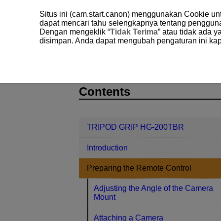
Situs ini (cam.start.canon) menggunakan Cookie u
dapat mencari tahu selengkapnya tentang penggun
Dengan mengeklik “
Tidak Terima
” atau tidak ada 
disimpan. Anda dapat mengubah pengaturan ini kap
TRIPOD GRIP HG-200TBR
Prepari
D412-007
Contents
TRIPOD GRIP HG-200TBR
Introduction
Preparing the Remote Control
Adjusting the Angle of the Camera
Mount
Attaching a Camera