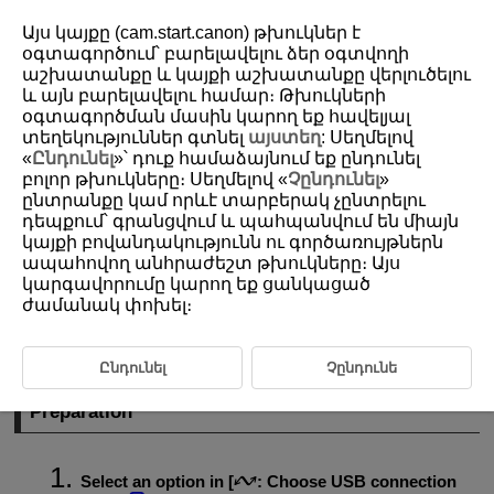
Այս կայքը (cam.start.canon) թխուկներ է
օգտագործում՝ բարելավելու ձեր օգտվողի
աշխատանքը և կայքի աշխատանքը վերլուծելու
և այն բարելավելու համար։ Թխուկների
D388-241
օգտագործման մասին կարող եք հավելյալ
Importing Images to a Smartphone
տեղեկություններ գտնել
այստեղ
: Սեղմելով
«
Ընդունել
»՝ դուք համաձայնում եք ընդունել
բոլոր թխուկները։ Սեղմելով «
Չընդունել
»
Preparation
ընտրանքը կամ որևէ տարբերակ չընտրելու
դեպքում՝ գրանցվում և պահպանվում են միայն
Using Camera Connect
կայքի բովանդակությունն ու գործառույթներն
ապահովող անհրաժեշտ թխուկները։ Այս
Using Smartphone Features
կարգավորումը կարող եք ցանկացած
You can import images captured with the camera to a smartphone by
ժամանակ փոխել։
connecting the smartphone to the camera with Multi-Function Shoe
Adapter for Smartphone Link
AD-P1
(sold separately, for Android
smartphones only) or a USB cable.
Ընդունել
Չընդունե
Preparation
Select an option in [
:
Choose USB connection