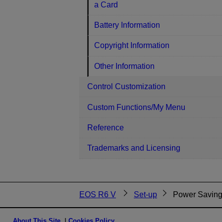
a Card
Battery Information
Copyright Information
Other Information
Control Customization
Custom Functions/My Menu
Reference
Trademarks and Licensing
EOS R6 V
Set-up
Power Savin
About This Site
Cookies Policy