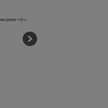
 then press
.