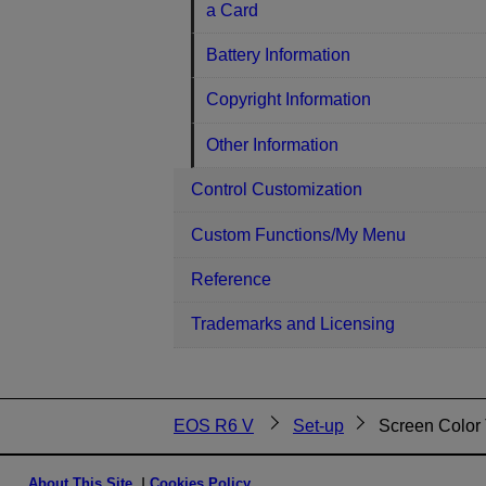
a Card
Battery Information
Copyright Information
Other Information
Control Customization
Custom Functions/My Menu
Reference
Trademarks and Licensing
EOS R6 V
Set-up
Screen Color
About This Site
Cookies Policy